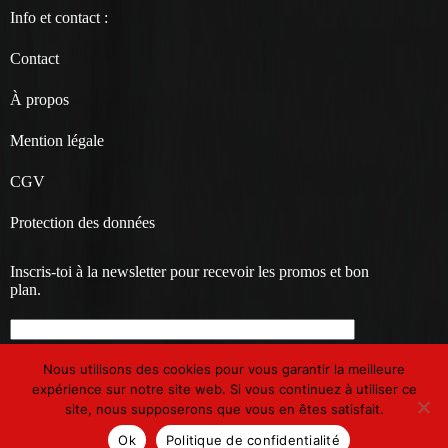
Info et contact :
Contact
À propos
Mention légale
CGV
Protection des données
Inscris-toi à la newsletter pour recevoir les promos et bon
plan.
Nous utilisons des cookies pour vous garantir la meilleure
expérience sur notre site web. Si vous continuez à utiliser ce
site, nous supposerons que vous en êtes satisfait.
Copyright © 2026 Chubby baby | Marque de vêtements
Ok
Politique de confidentialité